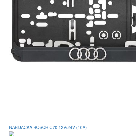
NABÍJAČKA BOSCH C70 12V/24V (10A)