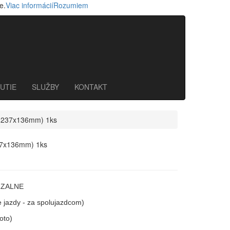
e.
Viac informácií
Rozumiem
UTIE
SLUŽBY
KONTAKT
 (237x136mm) 1ks
37x136mm) 1ks
ERZALNE
 jazdy - za spolujazdcom)
oto)