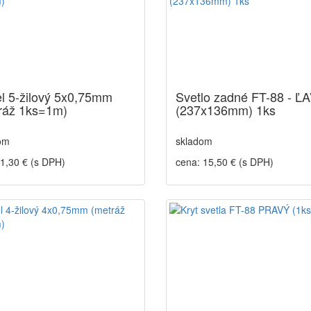
l 5-žilový 5x0,75mm
Svetlo zadné FT-88 - Ľ
ráž 1ks=1m)
(237x136mm) 1ks
om
skladom
 1,30 € (s DPH)
cena: 15,50 € (s DPH)