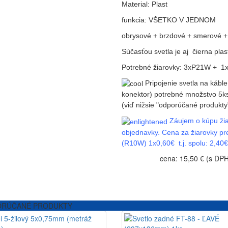
Material: Plast
funkcia: VŠETKO V JEDNOM
obrysové + brzdové + smerové + 
Súčasťou svetla je aj čierna pla
Potrebné žiarovky: 3xP21W + 1x
Pripojenie svetla na káb
konektor) potrebné množstvo 5ks
(viď nižsie "odporúčané produkty
Záujem o kúpu žia
objednavky.
Cena za žiarovky pr
(R10W) 1x0,60€ t.j. spolu: 2,40
cena: 15,50 € (s DP
RÚČANÉ PRODUKTY