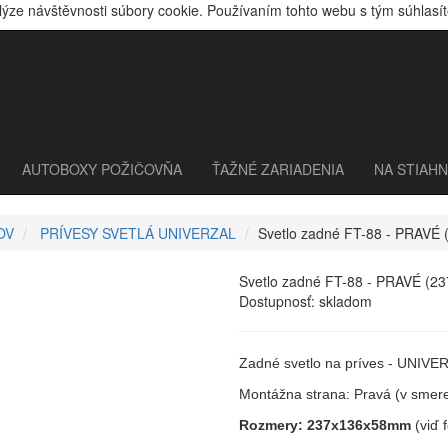
lýze návštěvnosti súbory cookie. Používaním tohto webu s tým súhlasít
AUTOBOXY POŽIČOVŇA
ŤAŽNÉ ZARIADENIA
NA STIAHN
OV
PRÍVESY SVETLÁ UNIVERZAL
Svetlo zadné FT-88 - PRAVÉ
Svetlo zadné FT-88 - PRAVÉ (2
Dostupnosť:
skladom
Zadné svetlo na príves - UNIV
Montážna strana: Pravá (v smere
Rozmery: 237x136x58mm
(viď f