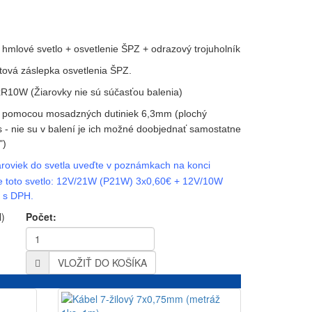
hmlové svetlo + osvetlenie ŠPZ + odrazový trojuholník
stová záslepka osvetlenia ŠPZ.
R10W (Žiarovky nie sú súčasťou balenia)
le pomocou mosadzných dutiniek 6,3mm (plochý
 - nie su v balení je ich možné doobjednať samostatne
")
roviek do svetla uveďte v poznámkach na konci
e toto svetlo: 12V/21W (P21W) 3x0,60€ + 12V/10W
€ s DPH.
H)
Počet:
VLOŽIŤ DO KOŠÍKA