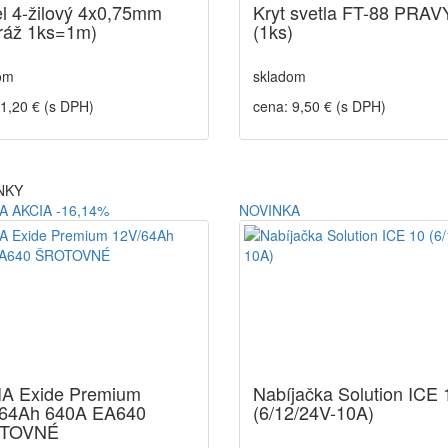
l 4-žilový 4x0,75mm
Kryt svetla FT-88 PRAV
ráž 1ks=1m)
(1ks)
om
skladom
 1,20 € (s DPH)
cena: 9,50 € (s DPH)
NKY
A
AKCIA
-16,14%
NOVINKA
A Exide Premium
Nabíjačka Solution ICE 
64Ah 640A EA640
(6/12/24V-10A)
TOVNÉ