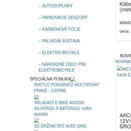
Kábe
AUTODOPLNKY
(met
PARKOVACIE SENZORY
sklad
KARBÓNOVÉ FÓLIE
cena:
PALIVOVÁ SÚSTAVA
ELEKTRO-BICYKLE
NOVI
NOVINK
NÁHRADNÉ DIELY PRE
ELEKTROBICYKLE
ŠPECIÁLNA PONUKA
SVETLO PONGRATZ MULTIPOINT
PRAVÉ - ČIERNE
SKLADACÍ E-BIKE AGOGS
SILVERGO S BATERIOU 16AH
AKCI
600WH
12V/
ŠRO
3D DRŽIAK ŠPZ AUDI (2KS)