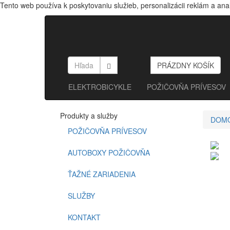
Tento web používa k poskytovaniu služieb, personalizácii reklám a ana
ELEKTROBICYKLE
POŽIČOVŇA PRÍVESOV
Produkty a služby
DOM
POŽIČOVŇA PRÍVESOV
AUTOBOXY POŽIČOVŇA
ŤAŽNÉ ZARIADENIA
SLUŽBY
KONTAKT