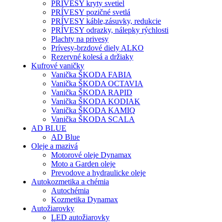
PRÍVESY kryty svetiel
PRÍVESY pozičné svetlá
PRÍVESY káble,zásuvky, redukcie
PRÍVESY odrazky, nálepky rýchlosti
Plachty na privesy
Prívesy-brzdové diely ALKO
Rezervné kolesá a držiaky
Kufrové vaničky
Vanička ŠKODA FABIA
Vanička ŠKODA OCTAVIA
Vanička ŠKODA RAPID
Vanička ŠKODA KODIAK
Vanička ŠKODA KAMIQ
Vanička ŠKODA SCALA
AD BLUE
AD Blue
Oleje a mazivá
Motorové oleje Dynamax
Moto a Garden oleje
Prevodove a hydraulicke oleje
Autokozmetika a chémia
Autochémia
Kozmetika Dynamax
Autožiarovky
LED autožiarovky