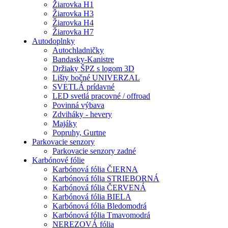
Žiarovka H1
Žiarovka H3
Žiarovka H4
Žiarovka H7
Autodoplnky
Autochladničky
Bandasky-Kanistre
Držiaky ŠPZ s logom 3D
Lišty bočné UNIVERZAL
SVETLÁ prídavné
LED svetlá pracovné / offroad
Povinná výbava
Zdviháky - hevery
Majáky
Popruhy, Gurtne
Parkovacie senzory
Parkovacie senzory zadné
Karbónové fólie
Karbónová fólia ČIERNA
Karbónová fólia STRIEBORNÁ
Karbónová fólia ČERVENÁ
Karbónová fólia BIELA
Karbónová fólia Bledomodrá
Karbónová fólia Tmavomodrá
NEREZOVÁ fólia