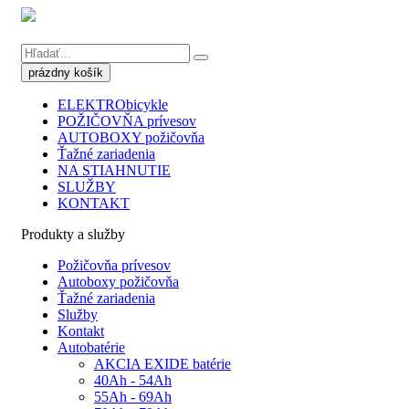
ELEKTRObicykle
POŽIČOVŇA prívesov
AUTOBOXY požičovňa
Ťažné zariadenia
NA STIAHNUTIE
SLUŽBY
KONTAKT
Produkty a služby
Požičovňa prívesov
Autoboxy požičovňa
Ťažné zariadenia
Služby
Kontakt
Autobatérie
AKCIA EXIDE batérie
40Ah - 54Ah
55Ah - 69Ah