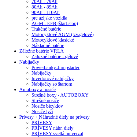
70Ah - 79Ah
80Ah - 89Ah
90Ah - 110Ah
pre azijske vozidla
AGM - EFB (štart-stop)
Trakčné batérie
Motocyklové AGM (tzv.gelové)
Motocyklové klasické
Nákladné batérie
Záložné batérie VRLA
Záložné batérie - gélové
Nabíjačky
Powerbanky-Jumpstarter
Nabíjačky
Invertorové nabíjačky
Nabíjačky so štartom
Autoboxy a nosiče
Strešné boxy - AUTOBOXY
Strešné nosiče
Nosiče bicyklov
Nosiče lyží
Prívesy + Náhradné diely na prívesy
PRÍVESY
PRÍVESY náhr. diely
PRÍVESY svetlá univerzal