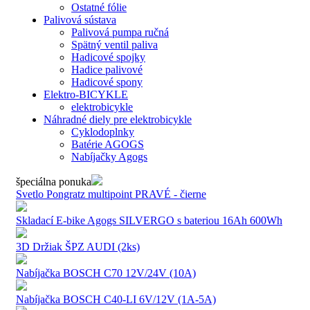
Ostatné fólie
Palivová sústava
Palivová pumpa ručná
Spätný ventil paliva
Hadicové spojky
Hadice palivové
Hadicové spony
Elektro-BICYKLE
elektrobicykle
Náhradné diely pre elektrobicykle
Cyklodoplnky
Batérie AGOGS
Nabíjačky Agogs
špeciálna ponuka
Svetlo Pongratz multipoint PRAVÉ - čierne
Skladací E-bike Agogs SILVERGO s bateriou 16Ah 600Wh
3D Držiak ŠPZ AUDI (2ks)
Nabíjačka BOSCH C70 12V/24V (10A)
Nabíjačka BOSCH C40-LI 6V/12V (1A-5A)