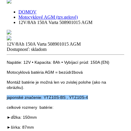
DOMOV
Motocyklové AGM (tzv.gelové)
12V/8Ah 150A Varta 508901015 AGM
12V/8Ah 150A Varta 508901015 AGM
Dostupnosť:
skladom
Napätie: 12V • Kapacita: 8Ah • Vybíjací prúd: 150A (EN)
Motocyklová batéria AGM = bezúdržbová
Montáž batérie je možná len vo zvislej polohe (ako na
obrázku).
japonské značenie: YTZ10S-BS , YTZ10S-4
celkové rozmery batérie:
►dĺžka: 150mm
►šírka: 87mm