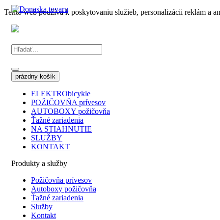
Tento web používa k poskytovaniu služieb, personalizácii reklám a a
ELEKTRObicykle
POŽIČOVŇA prívesov
AUTOBOXY požičovňa
Ťažné zariadenia
NA STIAHNUTIE
SLUŽBY
KONTAKT
Produkty a služby
Požičovňa prívesov
Autoboxy požičovňa
Ťažné zariadenia
Služby
Kontakt