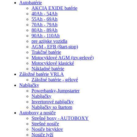
Autobatérie
AKCIA EXIDE batérie
40Ah - 54Ah
55Ah - 69Ah
70Ah - 79Ah
80Ah - 89Ah
90Ah - 110Ah
pre azijske vozidla
AGM - EFB (štart-stop)
Trakčné batérie
Motocyklové AGM (tzv.gelové)
Motocyklové klasické
Nákladné batérie
Záložné batérie VRLA
Záložné batérie - gélové
Nabíjačky
Powerbanky-Jumpstarter
Nabíjačky
Invertorové nabíjačky
Nabíjačky so štartom
Autoboxy a nosiče
Strešné boxy - AUTOBOXY
Strešné nosiče
Nosiče bicyklov
Nosiče lyží