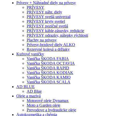
Prívesy + Náhradné diely na prívesy
PRÍVESY
PRÍVESY náhr. diely
PRÍVESY svetlá univerzal
PRÍVESY kryty svetiel
PRÍVESY pozičné svetlá
PRÍVESY káble,zásuvky, redukcie
PRÍVESY odrazky, nálepky rýchlosti
Plachty na privesy
Prívesy-brzdové diely ALKO
Rezervné kolesá a držiaky
Kufrové vaničky
Vanička ŠKODA FABIA
Vanička ŠKODA OCTAVIA
Vanička ŠKODA RAPID
Vanička ŠKODA KODIAK
Vanička ŠKODA KAMIQ
Vanička ŠKODA SCALA
AD BLUE
AD Blue
Oleje a mazivá
Motorové oleje Dynamax
Moto a Garden oleje
Prevodove a hydraulicke oleje
Autokozmetika a chémia