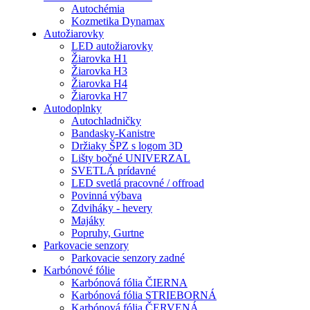
Autochémia
Kozmetika Dynamax
Autožiarovky
LED autožiarovky
Žiarovka H1
Žiarovka H3
Žiarovka H4
Žiarovka H7
Autodoplnky
Autochladničky
Bandasky-Kanistre
Držiaky ŠPZ s logom 3D
Lišty bočné UNIVERZAL
SVETLÁ prídavné
LED svetlá pracovné / offroad
Povinná výbava
Zdviháky - hevery
Majáky
Popruhy, Gurtne
Parkovacie senzory
Parkovacie senzory zadné
Karbónové fólie
Karbónová fólia ČIERNA
Karbónová fólia STRIEBORNÁ
Karbónová fólia ČERVENÁ