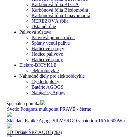
Karbónová fólia BIELA
Karbónová fólia Bledomodrá
Karbónová fólia Tmavomodrá
NEREZOVÁ fólia
Ostatné fólie
Palivová sústava
Palivová pumpa ručná
Spätný ventil paliva
Hadicové spojky
Hadice palivové
Hadicové spony
Elektro-BICYKLE
elektrobicykle
Náhradné diely pre elektrobicykle
Cyklodoplnky
Batérie AGOGS
Nabíjačky Agogs
špeciálna ponuka
Svetlo Pongratz multipoint PRAVÉ - čierne
Skladací E-bike Agogs SILVERGO s bateriou 16Ah 600Wh
3D Držiak ŠPZ AUDI (2ks)