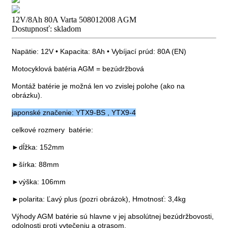
12V/8Ah 80A Varta 508012008 AGM
Dostupnosť:
skladom
Napätie: 12V • Kapacita: 8Ah • Vybíjací prúd: 80A (EN)
Motocyklová batéria AGM = bezúdržbová
Montáž batérie je možná len vo zvislej polohe (ako na
obrázku).
japonské značenie: YTX9-BS , YTX9-4
celkové rozmery batérie:
►dĺžka: 152mm
►šírka: 88mm
►výška: 106mm
►polarita: Ľavý plus (pozri obrázok), Hmotnosť: 3,4kg
Výhody AGM batérie sú hlavne v jej absolútnej bezúdržbovosti,
odolnosti proti vytečeniu a otrasom.