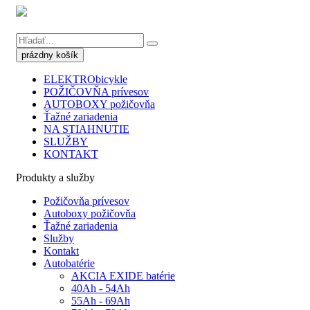
ELEKTRObicykle
POŽIČOVŇA prívesov
AUTOBOXY požičovňa
Ťažné zariadenia
NA STIAHNUTIE
SLUŽBY
KONTAKT
Produkty a služby
Požičovňa prívesov
Autoboxy požičovňa
Ťažné zariadenia
Služby
Kontakt
Autobatérie
AKCIA EXIDE batérie
40Ah - 54Ah
55Ah - 69Ah