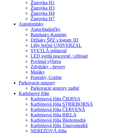
Žiarovka H1
Žiarovka H3
Žiarovka H4
Žiarovka H7
Autodoplnky
Autochladničky
Bandasky-Kanistre
Držiaky ŠPZ s logom 3D
Lišty bočné UNIVERZAL
SVETLÁ prídavné
LED svetlá pracovné / offroad
Povinná výbava
Zdviháky - hevery
Majáky
Popruhy, Gurtne
Parkovacie senzory
Parkovacie senzory zadné
Karbónové fólie
Karbónová fólia ČIERNA
Karbónová fólia STRIEBORNÁ
Karbónová fólia ČERVENÁ
Karbónová fólia BIELA
Karbónová fólia Bledomodrá
Karbónová fólia Tmavomodrá
NEREZOVÁ fólia