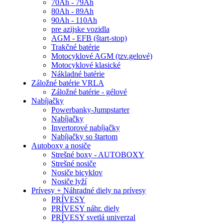
70Ah - 79Ah
80Ah - 89Ah
90Ah - 110Ah
pre azijske vozidla
AGM - EFB (štart-stop)
Trakčné batérie
Motocyklové AGM (tzv.gelové)
Motocyklové klasické
Nákladné batérie
Záložné batérie VRLA
Záložné batérie - gélové
Nabíjačky
Powerbanky-Jumpstarter
Nabíjačky
Invertorové nabíjačky
Nabíjačky so štartom
Autoboxy a nosiče
Strešné boxy - AUTOBOXY
Strešné nosiče
Nosiče bicyklov
Nosiče lyží
Prívesy + Náhradné diely na prívesy
PRÍVESY
PRÍVESY náhr. diely
PRÍVESY svetlá univerzal