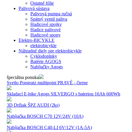
Ostatné fólie
Palivová sústava
Palivová pumpa ručná
Spätný ventil paliva
Hadicové spojky
Hadice palivové
Hadicové spony
Elektro-BICYKLE
elektrobicykle
Náhradné diely pre elektrobicykle
Cyklodoplnky
Batérie AGOGS
Nabíjačky Agogs
špeciálna ponuka
Svetlo Pongratz multipoint PRAVÉ - čierne
Skladací E-bike Agogs SILVERGO s bateriou 16Ah 600Wh
3D Držiak ŠPZ AUDI (2ks)
Nabíjačka BOSCH C70 12V/24V (10A)
Nabíjačka BOSCH C40-LI 6V/12V (1A-5A)