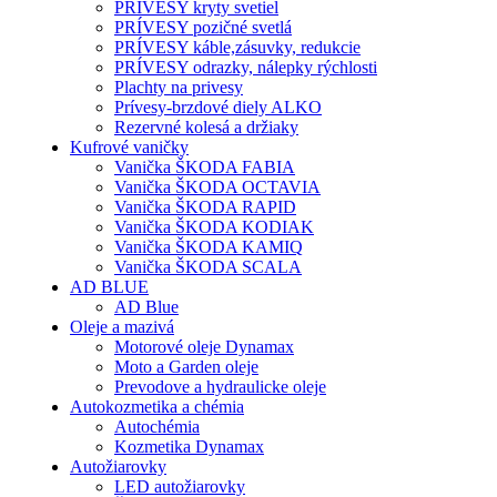
PRÍVESY kryty svetiel
PRÍVESY pozičné svetlá
PRÍVESY káble,zásuvky, redukcie
PRÍVESY odrazky, nálepky rýchlosti
Plachty na privesy
Prívesy-brzdové diely ALKO
Rezervné kolesá a držiaky
Kufrové vaničky
Vanička ŠKODA FABIA
Vanička ŠKODA OCTAVIA
Vanička ŠKODA RAPID
Vanička ŠKODA KODIAK
Vanička ŠKODA KAMIQ
Vanička ŠKODA SCALA
AD BLUE
AD Blue
Oleje a mazivá
Motorové oleje Dynamax
Moto a Garden oleje
Prevodove a hydraulicke oleje
Autokozmetika a chémia
Autochémia
Kozmetika Dynamax
Autožiarovky
LED autožiarovky