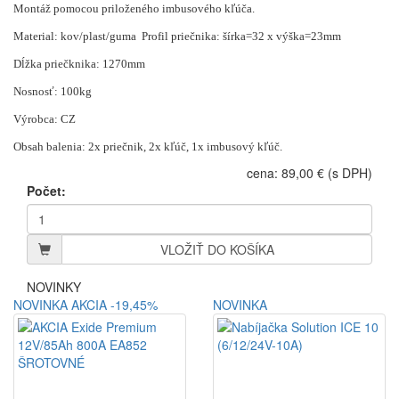
Montáž pomocou priloženého imbusového kľúča.
Material: kov/plast/guma Profil priečnika: šírka=32 x výška=23mm
Dĺ
žka priečknika: 1270mm
Nosnosť: 100kg
Výrobca: CZ
O
bsah balenia: 2x priečnik, 2x kľúč, 1x imbusový kľúč.
cena: 89,00 € (s DPH)
Počet:
VLOŽIŤ DO KOŠÍKA
NOVINKY
NOVINKA
AKCIA
-19,45%
NOVINKA